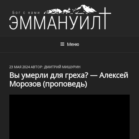
ЦЕРКОВЬ ЭММАНУИЛ, Г. АЛМАТЫ,
Церковь Эммануил, г. Алматы, Казахстан – с нами Бог!
КАЗАХСТАН
Меню
ОПУБЛИКОВАНО
23 МАЯ 2024
АВТОР:
ДМИТРИЙ МИШУРИН
Вы умерли для греха? — Алексей
Морозов (проповедь)