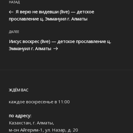
Предыдущая
НАЗАД
по
запись:
записям
Я верю не видевши (live) — детское
прославление ц. Эммануил г. Алматы
Следующая
ДАЛЕЕ
запись
Иисус воскрес (live) — детское прославление ц.
Эммануил г. Алматы
ЖДЁМ ВАС
каждое воскресенье в 11:00
по адресу:
Казахстан, г. Алматы,
м-он Айгерим-1, ул. Назар, д. 20