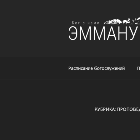
ЦЕРКОВЬ ЭМ
Церковь Эммануил, г. Алматы
Расписание богослужений
П
РУБРИКА:
ПРОПОВЕ