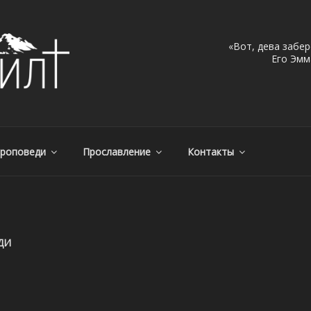
«Вот, дева забер
Его Эмма
МАНУИЛ, Г. АЛМАТЫ, КА
, Казахстан – с нами Бог!
роповеди
Прославление
Контакты
ДИ