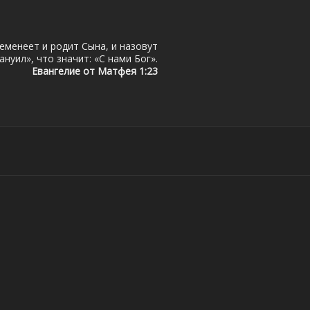
еменеет и родит Сына, и назовут
нуил», что значит: «С нами Бог».
Евангелие от Матфея 1:23
ЗАХСТАН