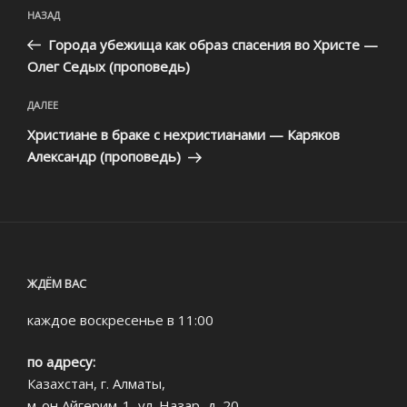
Навигация
Предыдущая
НАЗАД
по
запись:
записям
Города убежища как образ спасения во Христе —
Олег Седых (проповедь)
Следующая
ДАЛЕЕ
запись
Христиане в браке с нехристианами — Каряков
Александр (проповедь)
ЖДЁМ ВАС
каждое воскресенье в 11:00
по адресу:
Казахстан, г. Алматы,
м-он Айгерим-1, ул. Назар, д. 20