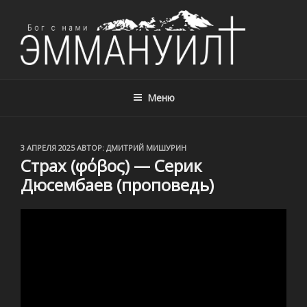
ЦЕРКОВЬ ЭММАНУИЛ, Г. АЛМАТЫ,
Церковь Эммануил, г. Алматы, Казахстан – с нами Бог!
КАЗАХСТАН
Меню
ОПУБЛИКОВАНО
3 АПРЕЛЯ 2025
АВТОР:
ДМИТРИЙ МИШУРИН
Страх (φόβος) — Серик
Дюсембаев (проповедь)