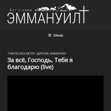
ЦЕРКОВЬ ЭММАНУИЛ, Г. АЛМАТЫ,
Церковь Эммануил, г. Алматы, Казахстан – с нами Бог!
КАЗАХСТАН
Меню
ОПУБЛИКОВАНО
7 ИЮЛЯ 2023
АВТОР:
ЦЕРКОВЬ ЭММАНУИЛ
За всё, Господь, Тебя я
благодарю (live)