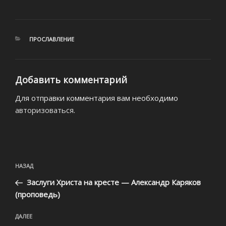
РУБРИКИ
ПРОСЛАВЛЕНИЕ
Добавить комментарий
Для отправки комментария вам необходимо
авторизоваться
.
Навигация
Предыдущая
НАЗАД
по
запись:
записям
Заслуги Христа на кресте — Александр Каряков
(проповедь)
Следующая
ДАЛЕЕ