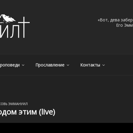
«Вот, дева забер
Его Эмма
МАНУИЛ, Г. АЛМАТЫ, КА
, Казахстан – с нами Бог!
роповеди
Прославление
Контакты
КОВЬ ЭММАНУИЛ
дом этим (live)