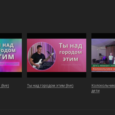
(live)
Ты над городом этим (live)
Колокольчики
дети