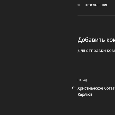
РУБРИКИ
ПРОСЛАВЛЕНИЕ
Добавить ко
Для отправки ко
Навигация
Предыдущая
НАЗАД
по
запись:
Христианское богат
записям
Каряков