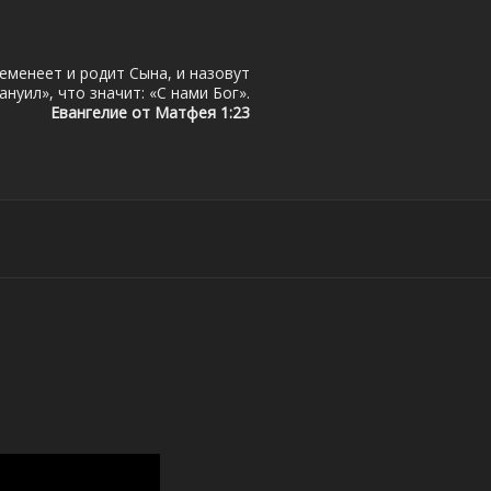
еменеет и родит Сына, и назовут
нуил», что значит: «С нами Бог».
Евангелие от Матфея 1:23
ЗАХСТАН