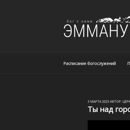
ЦЕРКОВЬ ЭМ
Церковь Эммануил, г. Алматы
Расписание богослужений
П
ОПУБЛИКОВАНО
3 МАРТА 2023
АВТОР:
ЦЕР
Ты над горо