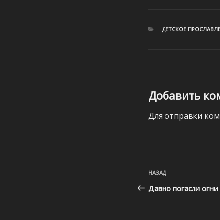
РУБРИКИ
ДЕТСКОЕ ПРОСЛАВЛ
Добавить ко
Для отправки ко
Навигация
Предыдущая
НАЗАД
по
запись:
Давно погасли огни (
записям