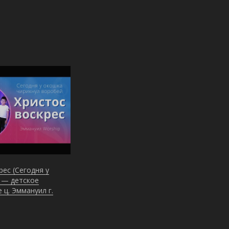
рес (Сегодня у
) — детское
 ц. Эммануил г.