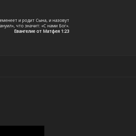
еменеет и родит Сына, и назовут
нуил», что значит: «С нами Бог».
Евангелие от Матфея 1:23
ЗАХСТАН