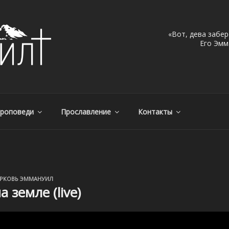
«Вот, дева забер
Его Эмма
МАНУИЛ, Г. АЛМАТЫ, КА
, Казахстан – с нами Бог!
роповеди
Прославление
Контакты
РКОВЬ ЭММАНУИЛ
 земле (live)