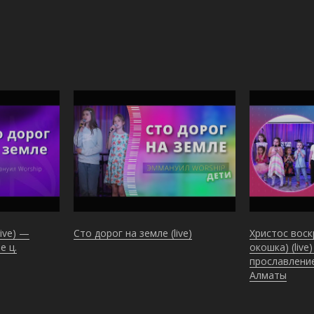
live) —
Сто дорог на земле (live)
Христос воск
е ц.
окошка) (live
прославление
Алматы