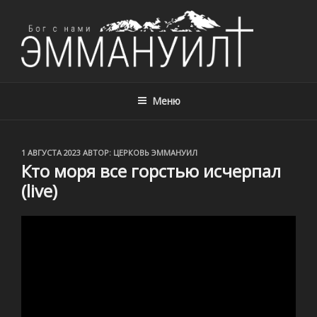
ЦЕРКОВЬ ЭММАНУИЛ, Г. АЛМАТЫ,
Церковь Эммануил, г. Алматы, Казахстан – с нами Бог!
КАЗАХСТАН
Меню
ОПУБЛИКОВАНО
1 АВГУСТА 2023
АВТОР:
ЦЕРКОВЬ ЭММАНУИЛ
Кто моря все горстью исчерпал
(live)