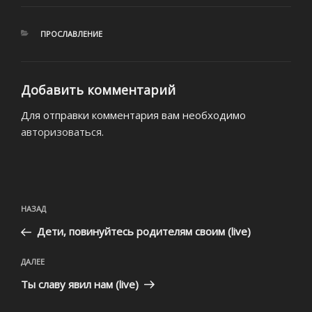
РУБРИКИ
ПРОСЛАВЛЕНИЕ
Добавить комментарий
Для отправки комментария вам необходимо
авторизоваться
.
Навигация
Предыдущая
НАЗАД
по
запись:
записям
Дети, повинуйтесь родителям своим (live)
Следующая
ДАЛЕЕ
запись
Ты славу явил нам (live)