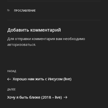
РУБРИКИ
ПРОСЛАВЛЕНИЕ
Добавить комментарий
Для отправки комментария вам необходимо
авторизоваться
.
Навигация
Предыдущая
НАЗАД
по
запись:
записям
Хорошо нам жить с Иисусом (live)
Следующая
ДАЛЕЕ
запись
Хочу я быть ближе (2018 – live)