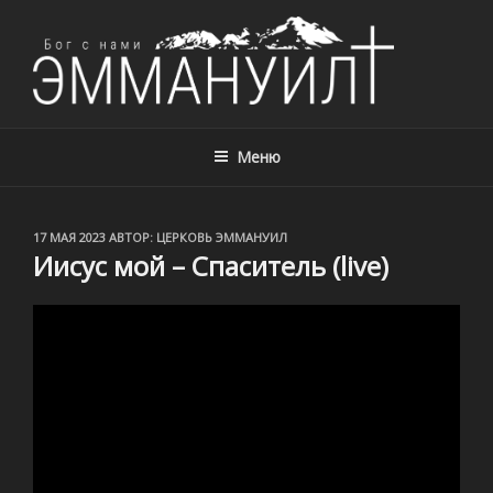
ЦЕРКОВЬ ЭММАНУИЛ, Г. АЛМАТЫ,
Церковь Эммануил, г. Алматы, Казахстан – с нами Бог!
КАЗАХСТАН
Меню
ОПУБЛИКОВАНО
17 МАЯ 2023
АВТОР:
ЦЕРКОВЬ ЭММАНУИЛ
Иисус мой – Спаситель (live)