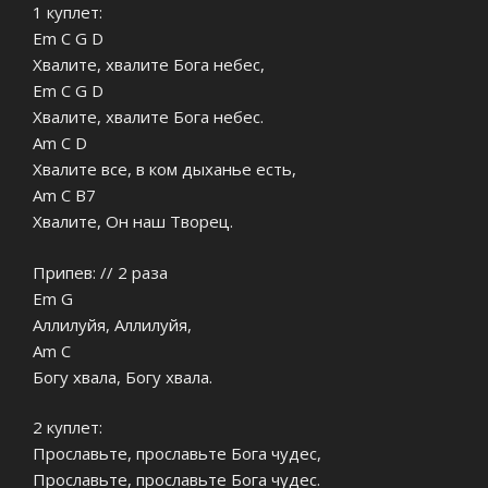
1 куплет:
Em C G D
Хвалите, хвалите Бога небес,
Em C G D
Хвалите, хвалите Бога небес.
Am C D
Хвалите все, в ком дыханье есть,
Am C B7
Хвалите, Он наш Творец.
Припев: // 2 раза
Em G
Аллилуйя, Аллилуйя,
Am C
Богу хвала, Богу хвала.
2 куплет:
Прославьте, прославьте Бога чудес,
Прославьте, прославьте Бога чудес.