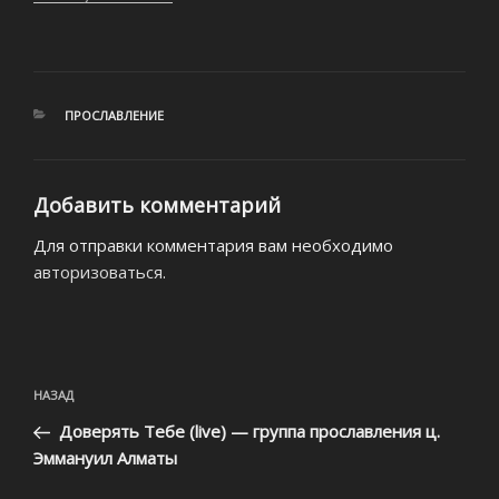
РУБРИКИ
ПРОСЛАВЛЕНИЕ
Добавить комментарий
Для отправки комментария вам необходимо
авторизоваться
.
Навигация
Предыдущая
НАЗАД
по
запись:
записям
Доверять Тебе (live) — группа прославления ц.
Эммануил Алматы