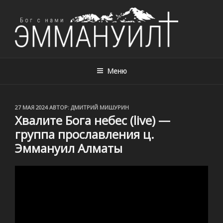
ЦЕРКОВЬ ЭММАНУИЛ, Г. АЛМАТЫ,
Церковь Эммануил, г. Алматы, Казахстан – с нами Бог!
КАЗАХСТАН
Меню
ОПУБЛИКОВАНО
27 МАЯ 2024
АВТОР:
ДМИТРИЙ МИШУРИН
Хвалите Бога небес (live) —
группа прославления ц.
Эммануил Алматы