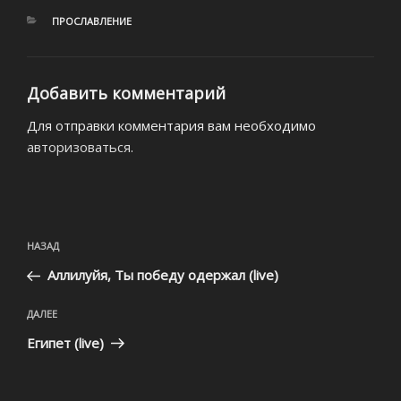
РУБРИКИ
ПРОСЛАВЛЕНИЕ
Добавить комментарий
Для отправки комментария вам необходимо
авторизоваться
.
Навигация
Предыдущая
НАЗАД
по
запись:
записям
Аллилуйя, Ты победу одержал (live)
Следующая
ДАЛЕЕ
запись
Египет (live)