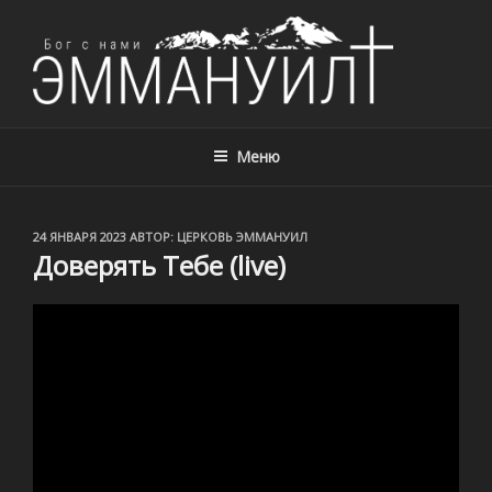
ЦЕРКОВЬ ЭММАНУИЛ, Г. АЛМАТЫ,
Церковь Эммануил, г. Алматы, Казахстан – с нами Бог!
КАЗАХСТАН
Меню
ОПУБЛИКОВАНО
24 ЯНВАРЯ 2023
АВТОР:
ЦЕРКОВЬ ЭММАНУИЛ
Доверять Тебе (live)