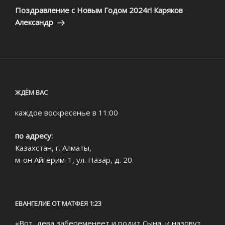
запись
Поздравление с Новым Годом 2024г! Каряков
Александр
ЖДЁМ ВАС
каждое воскресенье в 11:00
по адресу:
Казахстан, г. Алматы,
м-он Айгерим-1, ул. Назар, д. 20
ЕВАНГЕЛИЕ ОТ МАТФЕЯ 1:23
«Вот, дева забеременеет и родит Сына, и назовут