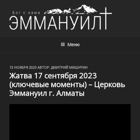
ЦЕРКОВЬ ЭММАНУИЛ, Г. АЛМАТЫ,
Церковь Эммануил, г. Алматы, Казахстан – с нами Бог!
КАЗАХСТАН
Меню
ОПУБЛИКОВАНО
13 НОЯБРЯ 2023
АВТОР:
ДМИТРИЙ МИШУРИН
Жатва 17 сентября 2023
(ключевые моменты) – Церковь
Эммануил г. Алматы