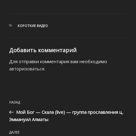
РУБРИКИ
КОРОТКИЕ ВИДЕО
Добавить комментарий
Для отправки комментария вам необходимо
авторизоваться
.
Навигация
Предыдущая
НАЗАД
по
запись:
записям
Мой Бог — Скала (live) — группа прославления ц.
Эммануил Алматы
Следующая
ДАЛЕЕ