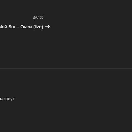
ДАЛЕЕ
Следующая
запись
ой Бог – Скала (live)
назовут