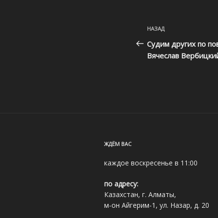
Навигация
Предыдущая
НАЗАД
по
запись:
Судим других по по
записям
Вячеслав Вербицки
ЖДЁМ ВАС
каждое воскресенье в 11:00
по адресу:
Казахстан, г. Алматы,
м-он Айгерим-1, ул. Назар, д. 20