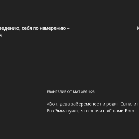
ведению, себя по намерению –
М
й
ЕВАНГЕЛИЕ ОТ МАТФЕЯ 1:23
«Вот, дева забеременеет и родит Сына, и 
Его Эммануил», что значит: «С нами Бог».