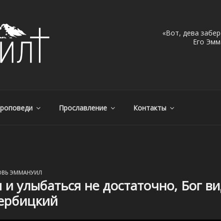
«Вот, дева забер
Его Эмма
МАНУИЛ, Г. АЛМАТЫ, КА
, Казахстан – с нами Бог!
роповеди
Прославление
Контакты
ОВЬ ЭММАНУИЛ
 и улыбаться не достаточно, Бог ви
Вербицкий