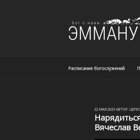
ЦЕРКОВЬ ЭМ
Церковь Эммануил, г. Алматы
Расписание богослужений
П
ОПУБЛИКОВАНО
22 МАЯ 2023
АВТОР:
ЦЕРК
Нарядиться
Вячеслав 