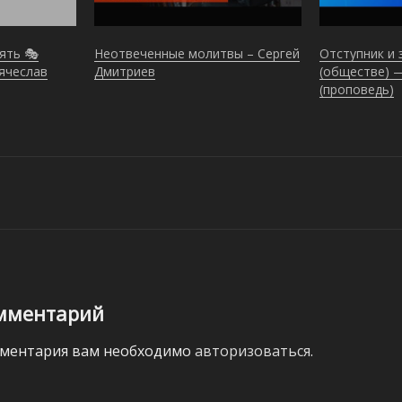
ять 🎭
Неотвеченные молитвы – Сергей
Отступник и 
ячеслав
Дмитриев
(обществе) 
(проповедь)
мментарий
мментария вам необходимо
авторизоваться
.