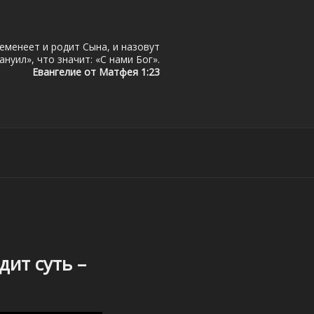
еменеет и родит Сына, и назовут
нуил», что значит: «С нами Бог».
Евангелие от Матфея 1:23
ЗАХСТАН
дит суть –