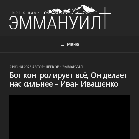
ЦЕРКОВЬ ЭММАНУИЛ, Г. АЛМАТЫ,
Церковь Эммануил, г. Алматы, Казахстан – с нами Бог!
КАЗАХСТАН
Меню
ОПУБЛИКОВАНО
2 ИЮНЯ 2023
АВТОР:
ЦЕРКОВЬ ЭММАНУИЛ
Бог контролирует всё, Он делает
нас сильнее – Иван Иващенко