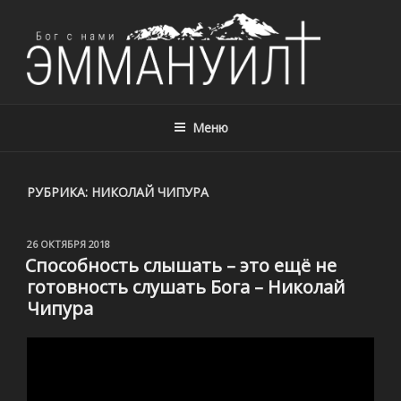
ЦЕРКОВЬ ЭММАНУИЛ, Г. АЛМАТЫ,
Церковь Эммануил, г. Алматы, Казахстан – с нами Бог!
КАЗАХСТАН
Меню
РУБРИКА:
НИКОЛАЙ ЧИПУРА
ОПУБЛИКОВАНО
26 ОКТЯБРЯ 2018
Способность слышать – это ещё не
готовность слушать Бога – Николай
Чипура